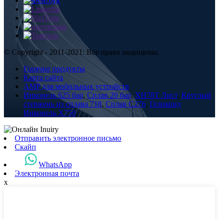
© Copyright - 2011-2021: Все права защищены.
Горячие продукты
Карта сайта
AMP для мобильных устройств
Инконель 625 бар
,
Сплав 20 бар
,
XH78T Лист
,
Круглый
стержень из сплава 718
,
Сплав С276
,
Геликоид
Инконель X750
,
Отправить электронное письмо
Скайп
WhatsApp
Электронная почта
x