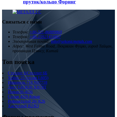
пруток/кольцо Форинг
Связаться с нами
Телефон:
+86-511-86889860
Телефон:
+86-15921454807
Электронная почта:
info@sekonicmetals.com
Адрес:
West Feima Road, Люцзяган Фуцяо, город Тайцан,
провинция Цзянсу, Китай
Топ поиска
Стеллит 6/Стеллит 6Б
Хейнс 25 (сплав L605)
Инконель 718 N07718
Лист GH3030 XH78T
Инвар36-4J36
Сплав 4J29-Ковар
Рефракталой 26/ R26
Хастеллой B2/B3
Формы продуктов