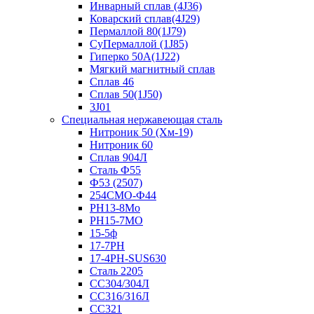
Инварный сплав (4J36)
Коварский сплав(4J29)
Пермаллой 80(1J79)
СуПермаллой (1J85)
Гиперко 50А(1J22)
Мягкий магнитный сплав
Сплав 46
Сплав 50(1J50)
3J01
Специальная нержавеющая сталь
Нитроник 50 (Хм-19)
Нитроник 60
Сплав 904Л
Сталь Ф55
Ф53 (2507)
254СМО-Ф44
PH13-8Mo
РН15-7МО
15-5ф
17-7PH
17-4PH-SUS630
Сталь 2205
СС304/304Л
СС316/316Л
СС321