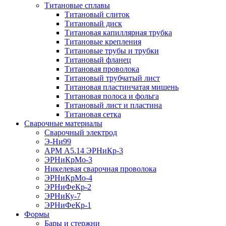
Титановые сплавы
Титановый слиток
Титановый диск
Титановая капиллярная трубка
Титановые крепления
Титановые трубы и трубки
Титановый фланец
Титановая проволока
Титановый трубчатый лист
Титановая пластинчатая мишень
Титановая полоса и фольга
Титановый лист и пластина
Титановая сетка
Сварочные материалы
Сварочный электрод
Э-Ни99
АРМ А5.14 ЭРНиКр-3
ЭРНиКрМо-3
Никелевая сварочная проволока
ЭРНиКрМо-4
ЭРНиФеКр-2
ЭРНиКу-7
ЭРНиФеКр-1
Формы
Бары и стержни