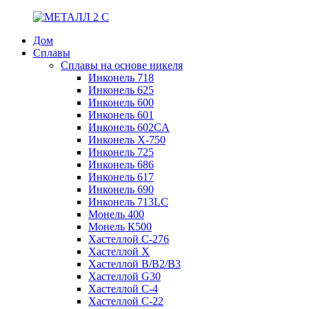
Дом
Сплавы
Сплавы на основе никеля
Инконель 718
Инконель 625
Инконель 600
Инконель 601
Инконель 602CA
Инконель Х-750
Инконель 725
Инконель 686
Инконель 617
Инконель 690
Инконель 713LC
Монель 400
Монель К500
Хастеллой C-276
Хастеллой X
Хастеллой B/B2/B3
Хастеллой G30
Хастеллой С-4
Хастеллой С-22