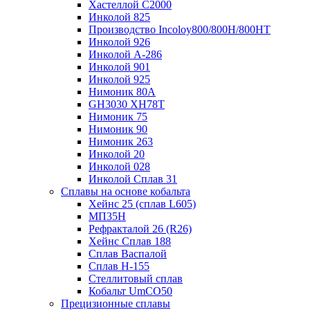
Хастеллой C2000
Инколой 825
Производство Incoloy800/800H/800HT
Инколой 926
Инколой А-286
Инколой 901
Инколой 925
Нимоник 80А
GH3030 XH78T
Нимоник 75
Нимоник 90
Нимоник 263
Инколой 20
Инколой 028
Инколой Сплав 31
Сплавы на основе кобальта
Хейнс 25 (сплав L605)
МП35Н
Рефракталой 26 (R26)
Хейнс Сплав 188
Сплав Васпалой
Сплав Н-155
Стеллитовый сплав
Кобальт UmCO50
Прецизионные сплавы