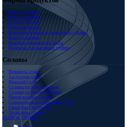
Бары и стержни
Лист и пластина
Трубы и трубки
Полоса и фольга
Ковочные фланцы из никелевого сплава
Болты и крепеж
Высокая температура Весна
Подвеска для масляных турбин
Сплавы
Инконель сплав
Хастеллой сплав
Инколой сплав
Сплавы на основе никеля
Сплавы на основе кобальта
Прецизионные сплавы
Специальная нержавеющая сталь
Сварочные материалы
Титановые сплавы
ЗАПРОС СЕЙЧАС