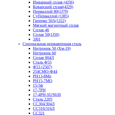
Инварный сплав (4J36)
Коварский сплав(4J29)
Пермаллой 80(1J79)
СуПермаллой (1J85)
Гиперко 50А(1J22)
Мягкий магнитный сплав
Сплав 46
Сплав 50(1J50)
3J01
Специальная нержавеющая сталь
Нитроник 50 (Хм-19)
Нитроник 60
Сплав 904Л
Сталь Ф55
Ф53 (2507)
254СМО-Ф44
PH13-8Mo
РН15-7МО
15-5ф
17-7PH
17-4PH-SUS630
Сталь 2205
СС304/304Л
СС316/316Л
СС321