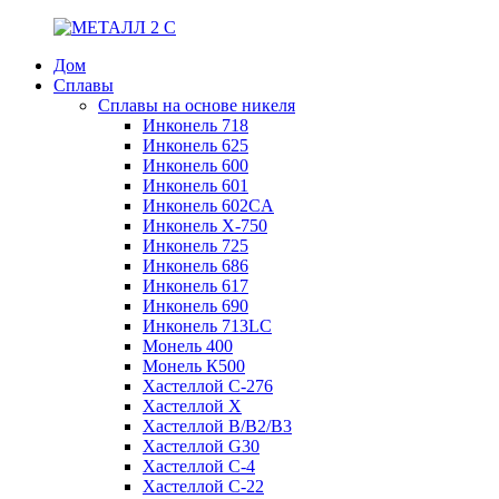
Дом
Сплавы
Сплавы на основе никеля
Инконель 718
Инконель 625
Инконель 600
Инконель 601
Инконель 602CA
Инконель Х-750
Инконель 725
Инконель 686
Инконель 617
Инконель 690
Инконель 713LC
Монель 400
Монель К500
Хастеллой C-276
Хастеллой X
Хастеллой B/B2/B3
Хастеллой G30
Хастеллой С-4
Хастеллой С-22