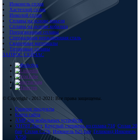
Инконель сплав
Хастеллой сплав
Инколой сплав
Сплавы на основе никеля
Сплавы на основе кобальта
Прецизионные сплавы
Специальная нержавеющая сталь
Сварочные материалы
Титановые сплавы
ЗАПРОС СЕЙЧАС
© Copyright - 2011-2021: Все права защищены.
Горячие продукты
Карта сайта
AMP для мобильных устройств
XH78T Лист
,
Круглый стержень из сплава 718
,
Сплав 20
бар
,
Сплав С276
,
Инконель 625 бар
,
Геликоид Инконель
X750
,