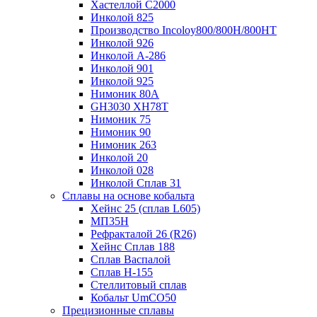
Хастеллой C2000
Инколой 825
Производство Incoloy800/800H/800HT
Инколой 926
Инколой А-286
Инколой 901
Инколой 925
Нимоник 80А
GH3030 XH78T
Нимоник 75
Нимоник 90
Нимоник 263
Инколой 20
Инколой 028
Инколой Сплав 31
Сплавы на основе кобальта
Хейнс 25 (сплав L605)
МП35Н
Рефракталой 26 (R26)
Хейнс Сплав 188
Сплав Васпалой
Сплав Н-155
Стеллитовый сплав
Кобальт UmCO50
Прецизионные сплавы