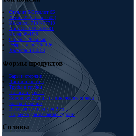
Стеллит 6/Стеллит 6Б
Хейнс 25 (сплав L605)
Инконель 718 N07718
Лист GH3030 XH78T
Инвар36-4J36
Сплав 4J29-Ковар
Рефракталой 26/ R26
Хастеллой B2/B3
Формы продуктов
Бары и стержни
Лист и пластина
Трубы и трубки
Полоса и фольга
Ковочные фланцы из никелевого сплава
Болты и крепеж
Высокая температура Весна
Подвеска для масляных турбин
Сплавы