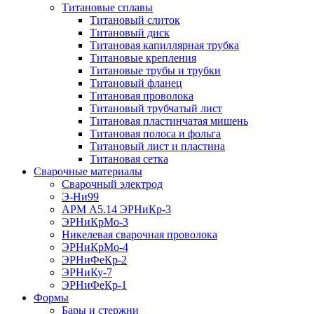
Титановые сплавы
Титановый слиток
Титановый диск
Титановая капиллярная трубка
Титановые крепления
Титановые трубы и трубки
Титановый фланец
Титановая проволока
Титановый трубчатый лист
Титановая пластинчатая мишень
Титановая полоса и фольга
Титановый лист и пластина
Титановая сетка
Сварочные материалы
Сварочный электрод
Э-Ни99
АРМ А5.14 ЭРНиКр-3
ЭРНиКрМо-3
Никелевая сварочная проволока
ЭРНиКрМо-4
ЭРНиФеКр-2
ЭРНиКу-7
ЭРНиФеКр-1
Формы
Бары и стержни