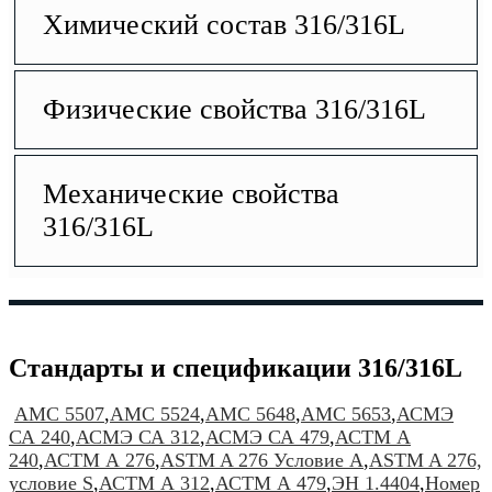
Химический состав 316/316L
Физические свойства 316/316L
Механические свойства
316/316L
Стандарты и спецификации 316/316L
АМС 5507
,
АМС 5524
,
АМС 5648
,
АМС 5653
,
АСМЭ
СА 240
,
АСМЭ СА 312
,
АСМЭ СА 479
,
АСТМ А
240
,
АСТМ А 276
,
ASTM A 276 Условие A
,
ASTM A 276,
условие S
,
АСТМ А 312
,
АСТМ А 479
,
ЭН 1.4404
,
Номер