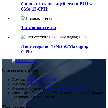
Сплав нержавеющей стали PH13-
8Mo(13-8PH)
Титановая сетка
Лист стержня 18Ni350/Maraging
C350
Связаться с нами
Телефон:
+86-511-86889860
Телефон:
+86-15921454807
Электронная почта:
info@sekonicmetals.com
Адрес:
West Feima Road, Люцзяган Фуцяо, город Тайцан,
провинция Цзянсу, Китай
Топ поиска