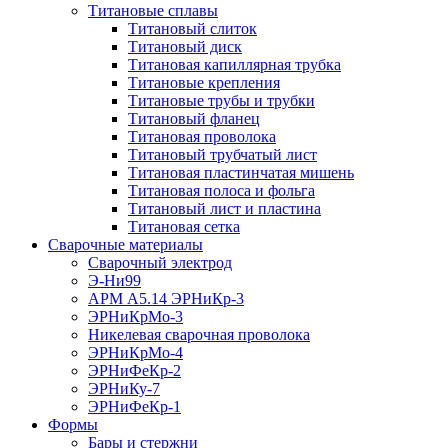
Титановые сплавы
Титановый слиток
Титановый диск
Титановая капиллярная трубка
Титановые крепления
Титановые трубы и трубки
Титановый фланец
Титановая проволока
Титановый трубчатый лист
Титановая пластинчатая мишень
Титановая полоса и фольга
Титановый лист и пластина
Титановая сетка
Сварочные материалы
Сварочный электрод
Э-Ни99
АРМ А5.14 ЭРНиКр-3
ЭРНиКрМо-3
Никелевая сварочная проволока
ЭРНиКрМо-4
ЭРНиФеКр-2
ЭРНиКу-7
ЭРНиФеКр-1
Формы
Бары и стержни