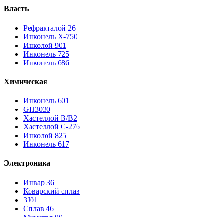
Власть
Рефракталой 26
Инконель Х-750
Инколой 901
Инконель 725
Инконель 686
Химическая
Инконель 601
GH3030
Хастеллой B/B2
Хастеллой C-276
Инколой 825
Инконель 617
Электроника
Инвар 36
Коварский сплав
3J01
Сплав 46