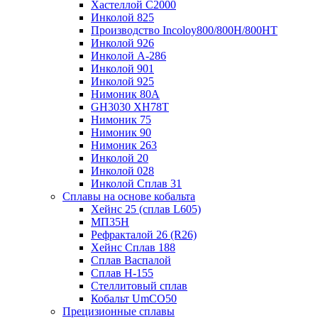
Хастеллой C2000
Инколой 825
Производство Incoloy800/800H/800HT
Инколой 926
Инколой А-286
Инколой 901
Инколой 925
Нимоник 80А
GH3030 XH78T
Нимоник 75
Нимоник 90
Нимоник 263
Инколой 20
Инколой 028
Инколой Сплав 31
Сплавы на основе кобальта
Хейнс 25 (сплав L605)
МП35Н
Рефракталой 26 (R26)
Хейнс Сплав 188
Сплав Васпалой
Сплав Н-155
Стеллитовый сплав
Кобальт UmCO50
Прецизионные сплавы