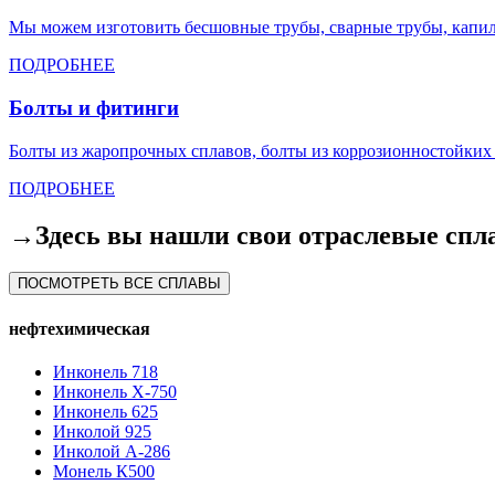
Мы можем изготовить бесшовные трубы, сварные трубы, капил
ПОДРОБНЕЕ
Болты и фитинги
Болты из жаропрочных сплавов, болты из коррозионностойких 
ПОДРОБНЕЕ
→Здесь вы нашли свои отраслевые спл
ПОСМОТРЕТЬ ВСЕ СПЛАВЫ
нефтехимическая
Инконель 718
Инконель Х-750
Инконель 625
Инколой 925
Инколой А-286
Монель К500