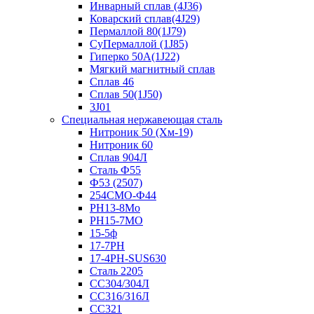
Инварный сплав (4J36)
Коварский сплав(4J29)
Пермаллой 80(1J79)
СуПермаллой (1J85)
Гиперко 50А(1J22)
Мягкий магнитный сплав
Сплав 46
Сплав 50(1J50)
3J01
Специальная нержавеющая сталь
Нитроник 50 (Хм-19)
Нитроник 60
Сплав 904Л
Сталь Ф55
Ф53 (2507)
254СМО-Ф44
PH13-8Mo
РН15-7МО
15-5ф
17-7PH
17-4PH-SUS630
Сталь 2205
СС304/304Л
СС316/316Л
СС321