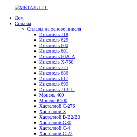
Дом
Сплавы
Сплавы на основе никеля
Инконель 718
Инконель 625
Инконель 600
Инконель 601
Инконель 602CA
Инконель Х-750
Инконель 725
Инконель 686
Инконель 617
Инконель 690
Инконель 713LC
Монель 400
Монель К500
Хастеллой C-276
Хастеллой X
Хастеллой B/B2/B3
Хастеллой G30
Хастеллой С-4
Хастеллой С-22