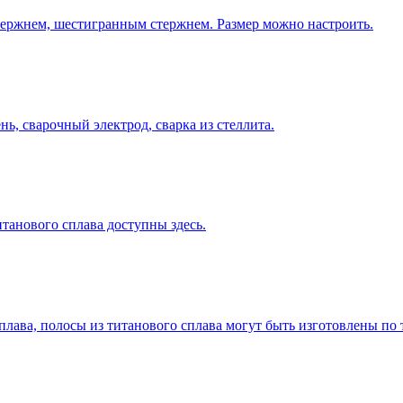
ержнем, шестигранным стержнем. Размер можно настроить.
ь, сварочный электрод, сварка из стеллита.
итанового сплава доступны здесь.
плава, полосы из титанового сплава могут быть изготовлены по