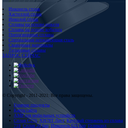
Инконель сплав
Хастеллой сплав
Инколой сплав
Сплавы на основе никеля
Сплавы на основе кобальта
Прецизионные сплавы
Специальная нержавеющая сталь
Сварочные материалы
Титановые сплавы
ЗАПРОС СЕЙЧАС
© Copyright - 2011-2021: Все права защищены.
Горячие продукты
Карта сайта
AMP для мобильных устройств
Сплав С276
,
XH78T Лист
,
Круглый стержень из сплава
718
,
Сплав 20 бар
,
Инконель 625 бар
,
Геликоид