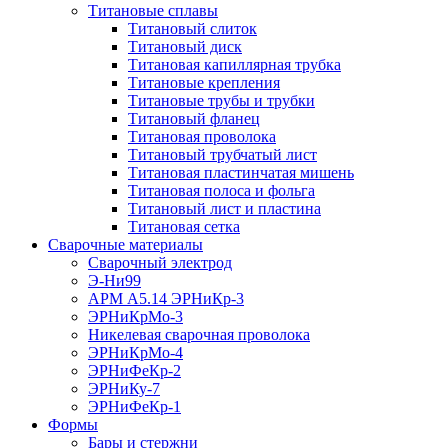
Титановые сплавы
Титановый слиток
Титановый диск
Титановая капиллярная трубка
Титановые крепления
Титановые трубы и трубки
Титановый фланец
Титановая проволока
Титановый трубчатый лист
Титановая пластинчатая мишень
Титановая полоса и фольга
Титановый лист и пластина
Титановая сетка
Сварочные материалы
Сварочный электрод
Э-Ни99
АРМ А5.14 ЭРНиКр-3
ЭРНиКрМо-3
Никелевая сварочная проволока
ЭРНиКрМо-4
ЭРНиФеКр-2
ЭРНиКу-7
ЭРНиФеКр-1
Формы
Бары и стержни