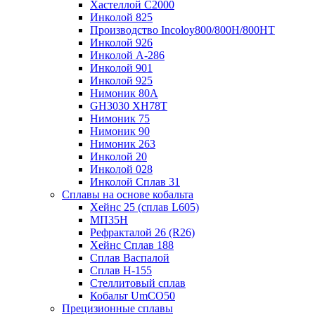
Хастеллой C2000
Инколой 825
Производство Incoloy800/800H/800HT
Инколой 926
Инколой А-286
Инколой 901
Инколой 925
Нимоник 80А
GH3030 XH78T
Нимоник 75
Нимоник 90
Нимоник 263
Инколой 20
Инколой 028
Инколой Сплав 31
Сплавы на основе кобальта
Хейнс 25 (сплав L605)
МП35Н
Рефракталой 26 (R26)
Хейнс Сплав 188
Сплав Васпалой
Сплав Н-155
Стеллитовый сплав
Кобальт UmCO50
Прецизионные сплавы