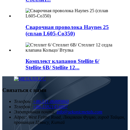
Сварочная проволока Haynes 25
(сплав L605-Co350)
Комплект клапанов Stellite 6/
Stellite 6B/ Stellite 12...
Связаться с нами
Телефон:
+86-511-86889860
Телефон:
+86-15921454807
Электронная почта:
info@sekonicmetals.com
Адрес:
West Feima Road, Люцзяган Фуцяо, город Тайцан,
провинция Цзянсу, Китай