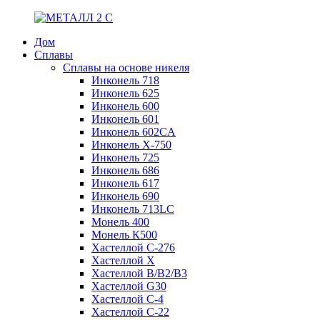
Дом
Сплавы
Сплавы на основе никеля
Инконель 718
Инконель 625
Инконель 600
Инконель 601
Инконель 602CA
Инконель Х-750
Инконель 725
Инконель 686
Инконель 617
Инконель 690
Инконель 713LC
Монель 400
Монель К500
Хастеллой C-276
Хастеллой X
Хастеллой B/B2/B3
Хастеллой G30
Хастеллой С-4
Хастеллой С-22