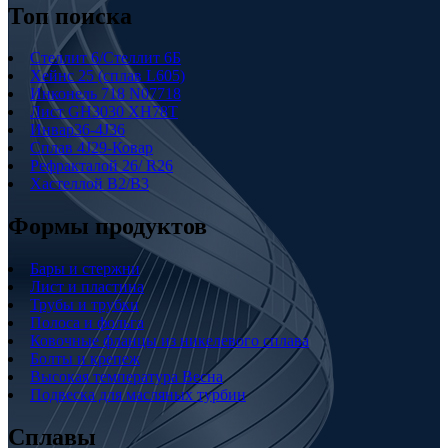
Топ поиска
Стеллит 6/Стеллит 6Б
Хейнс 25 (сплав L605)
Инконель 718 N07718
Лист GH3030 XH78T
Инвар36-4J36
Сплав 4J29-Ковар
Рефракталой 26/ R26
Хастеллой B2/B3
Формы продуктов
Бары и стержни
Лист и пластина
Трубы и трубки
Полоса и фольга
Ковочные фланцы из никелевого сплава
Болты и крепеж
Высокая температура Весна
Подвеска для масляных турбин
Сплавы