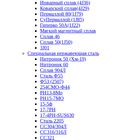
Инварный сплав (4J36)
Коварский сплав(4J29)
Пермаллой 80(1J79)
СуПермаллой (1J85)
Гиперко 50А(1J22)
Мягкий магнитный сплав
Сплав 46
Сплав 50(1J50)
3J01
Специальная нержавеющая сталь
Нитроник 50 (Хм-19)
Нитроник 60
Сплав 904Л
Сталь Ф55
Ф53 (2507)
254СМО-Ф44
PH13-8Mo
РН15-7МО
15-5ф
17-7PH
17-4PH-SUS630
Сталь 2205
СС304/304Л
СС316/316Л
СС321