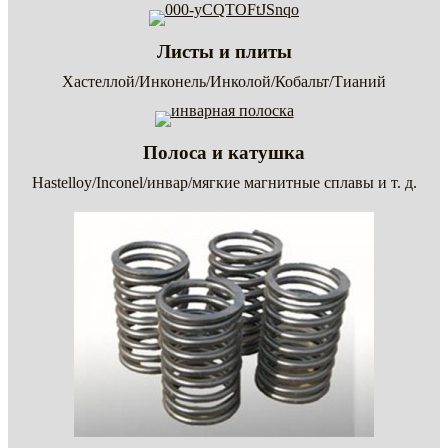
Листы и плиты
Хастеллой/Инконель/Инколой/Кобальт/Тианий
Полоса и катушка
Hastelloy/Inconel/инвар/мягкие магнитные сплавы и т. д.