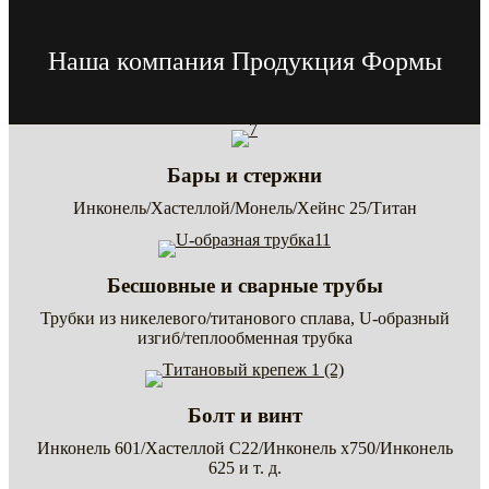
Наша компания Продукция Формы
Бары и стержни
Инконель/Хастеллой/Монель/Хейнс 25/Титан
Бесшовные и сварные трубы
Трубки из никелевого/титанового сплава, U-образный
изгиб/теплообменная трубка
Болт и винт
Инконель 601/Хастеллой C22/Инконель x750/Инконель
625 и т. д.