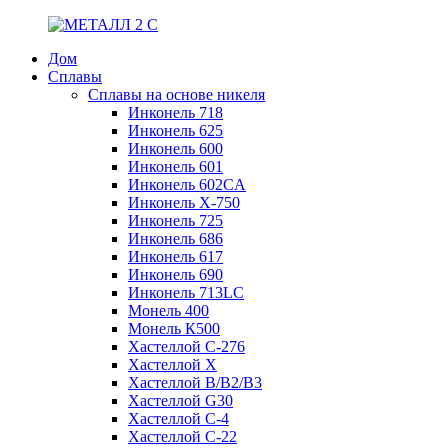
Дом
Сплавы
Сплавы на основе никеля
Инконель 718
Инконель 625
Инконель 600
Инконель 601
Инконель 602CA
Инконель Х-750
Инконель 725
Инконель 686
Инконель 617
Инконель 690
Инконель 713LC
Монель 400
Монель К500
Хастеллой C-276
Хастеллой X
Хастеллой B/B2/B3
Хастеллой G30
Хастеллой С-4
Хастеллой С-22