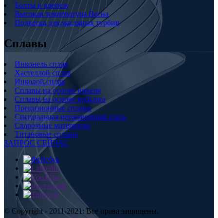
Болты и крепеж
Высокая температура Весна
Подвеска для масляных турбин
Сплавы
Инконель сплав
Хастеллой сплав
Инколой сплав
Сплавы на основе никеля
Сплавы на основе кобальта
Прецизионные сплавы
Специальная нержавеющая сталь
Сварочные материалы
Титановые сплавы
ЗАПРОС СЕЙЧАС
© Copyright - 2011-2021: Все права защищены.