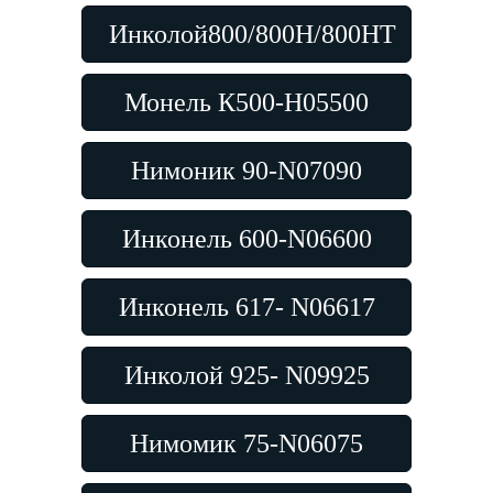
Инколой800/800H/800HT
Монель К500-Н05500
Нимоник 90-N07090
Инконель 600-N06600
Инконель 617- N06617
Инколой 925- N09925
Нимомик 75-N06075