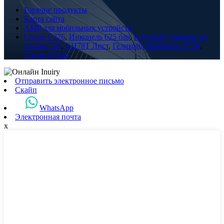
Горячие продукты
Карта сайта
AMP для мобильных устройств
Сплав С276
,
Инконель 625 бар
,
Круглый стержень из
сплава 718
,
XH78T Лист
,
Геликоид Инконель X750
,
Сплав 20 бар
,
Отправить электронное письмо
Скайп
WhatsApp
Электронная почта
x