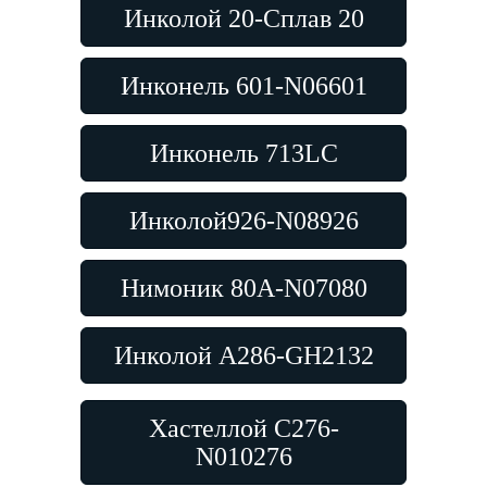
Инколой 20-Сплав 20
Инконель 601-N06601
Инконель 713LC
Инколой926-N08926
Нимоник 80A-N07080
Инколой A286-GH2132
Хастеллой C276-
N010276