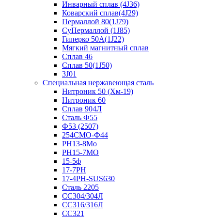
Инварный сплав (4J36)
Коварский сплав(4J29)
Пермаллой 80(1J79)
СуПермаллой (1J85)
Гиперко 50А(1J22)
Мягкий магнитный сплав
Сплав 46
Сплав 50(1J50)
3J01
Специальная нержавеющая сталь
Нитроник 50 (Хм-19)
Нитроник 60
Сплав 904Л
Сталь Ф55
Ф53 (2507)
254СМО-Ф44
PH13-8Mo
РН15-7МО
15-5ф
17-7PH
17-4PH-SUS630
Сталь 2205
СС304/304Л
СС316/316Л
СС321