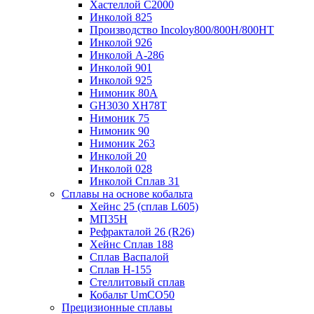
Хастеллой C2000
Инколой 825
Производство Incoloy800/800H/800HT
Инколой 926
Инколой А-286
Инколой 901
Инколой 925
Нимоник 80А
GH3030 XH78T
Нимоник 75
Нимоник 90
Нимоник 263
Инколой 20
Инколой 028
Инколой Сплав 31
Сплавы на основе кобальта
Хейнс 25 (сплав L605)
МП35Н
Рефракталой 26 (R26)
Хейнс Сплав 188
Сплав Васпалой
Сплав Н-155
Стеллитовый сплав
Кобальт UmCO50
Прецизионные сплавы