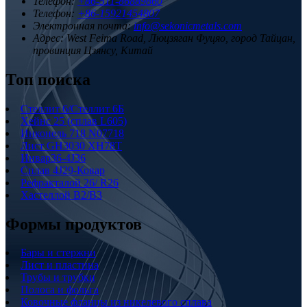
Телефон:
+86-511-86889860
Телефон:
+86-15921454807
Электронная почта:
info@sekonicmetals.com
Адрес:
West Feima Road, Люцзяган Фуцяо, город Тайцан,
провинция Цзянсу, Китай
Топ поиска
Стеллит 6/Стеллит 6Б
Хейнс 25 (сплав L605)
Инконель 718 N07718
Лист GH3030 XH78T
Инвар36-4J36
Сплав 4J29-Ковар
Рефракталой 26/ R26
Хастеллой B2/B3
Формы продуктов
Бары и стержни
Лист и пластина
Трубы и трубки
Полоса и фольга
Ковочные фланцы из никелевого сплава