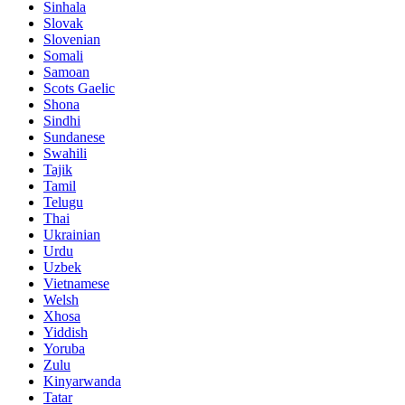
Sinhala
Slovak
Slovenian
Somali
Samoan
Scots Gaelic
Shona
Sindhi
Sundanese
Swahili
Tajik
Tamil
Telugu
Thai
Ukrainian
Urdu
Uzbek
Vietnamese
Welsh
Xhosa
Yiddish
Yoruba
Zulu
Kinyarwanda
Tatar