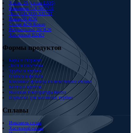
Хейнс 25 (сплав L605)
Инконель 718 N07718
Лист GH3030 XH78T
Инвар36-4J36
Сплав 4J29-Ковар
Рефракталой 26/ R26
Хастеллой B2/B3
Формы продуктов
Бары и стержни
Лист и пластина
Трубы и трубки
Полоса и фольга
Ковочные фланцы из никелевого сплава
Болты и крепеж
Высокая температура Весна
Подвеска для масляных турбин
Сплавы
Инконель сплав
Хастеллой сплав