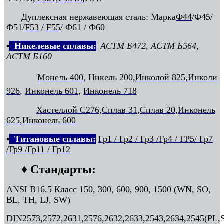
Дуплексная нержавеющая сталь: Марка
Ф44
/Ф45/
Ф51/
F53
/
F55
/ Ф61 / Ф6
0
•
Никелевые сплавы:
АСТМ Б472, АСТМ Б564,
АСТМ Б160
Монель 400
, Никель 200,
Инколой 825
,
Инколи
926
,
Инконель 601
,
Инконель 718
Хастеллой C276
,
Сплав 31
,
Сплав 20
,
Инконель
625
,
Инконель 600
•
Титановые сплавы:
Гр1 / Гр2 / Гр3 /Гр4 / ГР5/ Гр7
/Гр9 /Гр11 / Гр12
♦ Стандарты:
ANSI B16.5 Класс 150, 300, 600, 900, 1500 (WN, SO,
BL, TH, LJ, SW)
DIN2573,2572,2631,2576,2632,2633,2543,2634,2545(P