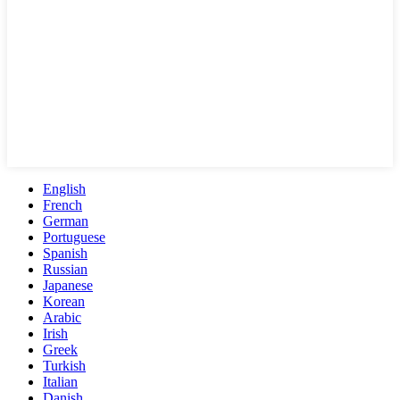
English
French
German
Portuguese
Spanish
Russian
Japanese
Korean
Arabic
Irish
Greek
Turkish
Italian
Danish