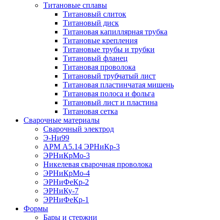
Титановые сплавы
Титановый слиток
Титановый диск
Титановая капиллярная трубка
Титановые крепления
Титановые трубы и трубки
Титановый фланец
Титановая проволока
Титановый трубчатый лист
Титановая пластинчатая мишень
Титановая полоса и фольга
Титановый лист и пластина
Титановая сетка
Сварочные материалы
Сварочный электрод
Э-Ни99
АРМ А5.14 ЭРНиКр-3
ЭРНиКрМо-3
Никелевая сварочная проволока
ЭРНиКрМо-4
ЭРНиФеКр-2
ЭРНиКу-7
ЭРНиФеКр-1
Формы
Бары и стержни