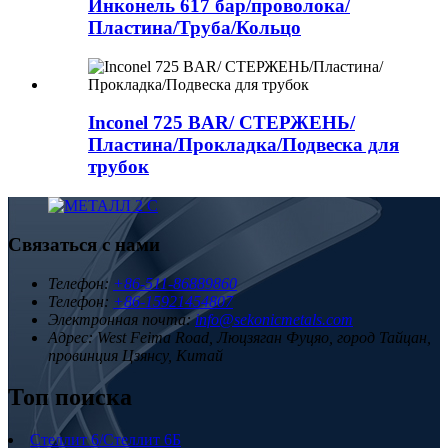
Инконель 617 бар/проволока/
Пластина/Труба/Кольцо
Inconel 725 BAR/ СТЕРЖЕНЬ/
Пластина/Прокладка/Подвеска для
трубок
Связаться с нами
Телефон:
+86-511-86889860
Телефон:
+86-15921454807
Электронная почта:
info@sekonicmetals.com
Адрес:
West Feima Road, Люцзяган Фуцяо, город Тайцан,
провинция Цзянсу, Китай
Топ поиска
Стеллит 6/Стеллит 6Б