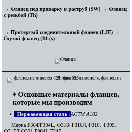
→ Фланец под приварку в раструб (SW) → Фланец
с резьбой (Th)
→ Притертый соединительный фланец (LJF) →
Глухой фланец (BL(s)
♦
Основные материалы фланцев,
которые мы производим
•
Нержавеющая сталь :
АСТМ А182
Марка F304/F304L,
Ф316/Ф316Л
,Ф310, Ф309,
Ф317Л,
Ф321
,
F904L
,F347