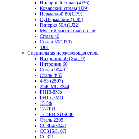
Инварный сплав (4J36)
Коварский сплав(4J29)
Пермаллой 80(1J79)
СуПермаллой (1J85)
Гиперко 50А(1J22)
Мягкий магнитный сплав
Сплав 46
Сплав 50(1J50)
3J01
Специальная нержавеющая сталь
Нитроник 50 (Хм-19)
Нитроник 60
Сплав 904Л
Сталь Ф55
Ф53 (2507)
254СМО-Ф44
PH13-8Mo
РН15-7МО
15-5ф
17-7PH
17-4PH-SUS630
Сталь 2205
СС304/304Л
СС316/316Л
СС321