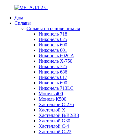
Дом
Сплавы
Сплавы на основе никеля
Инконель 718
Инконель 625
Инконель 600
Инконель 601
Инконель 602CA
Инконель Х-750
Инконель 725
Инконель 686
Инконель 617
Инконель 690
Инконель 713LC
Монель 400
Монель К500
Хастеллой C-276
Хастеллой X
Хастеллой B/B2/B3
Хастеллой G30
Хастеллой С-4
Хастеллой С-22