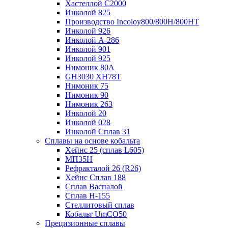
Хастеллой C2000
Инколой 825
Производство Incoloy800/800H/800HT
Инколой 926
Инколой А-286
Инколой 901
Инколой 925
Нимоник 80А
GH3030 XH78T
Нимоник 75
Нимоник 90
Нимоник 263
Инколой 20
Инколой 028
Инколой Сплав 31
Сплавы на основе кобальта
Хейнс 25 (сплав L605)
МП35Н
Рефракталой 26 (R26)
Хейнс Сплав 188
Сплав Васпалой
Сплав Н-155
Стеллитовый сплав
Кобальт UmCO50
Прецизионные сплавы